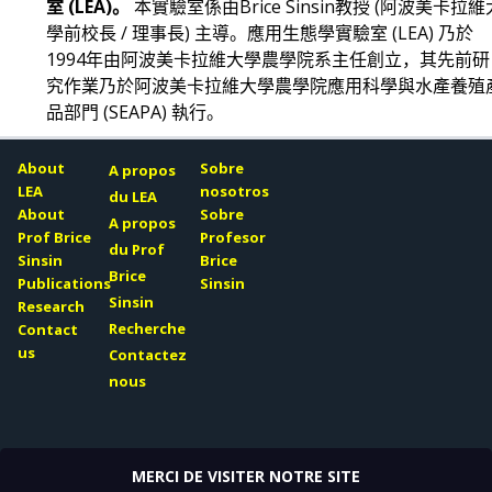
室 (LEA)。
本實驗室係由Brice Sinsin教授 (阿波美卡拉維
學前校長 / 理事長) 主導。應用生態學實驗室 (LEA) 乃於
1994年由阿波美卡拉維大學農學院系主任創立，其先前研
究作業乃於阿波美卡拉維大學農學院應用科學與水產養殖
品部門 (SEAPA) 執行。
應用生態學實驗室 (LEA) 設有兩個辦事處：一個位於醫學
About
Sobre
A propos
展學院 (ISBA) 大樓一樓，另一個位於阿波美卡拉維大學
LEA
nosotros
du LEA
About
Sobre
Cotonou校區展覽中心 (健康科學學院)。本實驗室具備數
A propos
Prof Brice
Profesor
電腦及印表機等電腦設備、多台種子保存冷藏設備、辦公
du Prof
Sinsin
Brice
具以及天然資源與環境相關重要文件。
Brice
Publications
Sinsin
Sinsin
Research
Recherche
Contact
us
Contactez
nous
MERCI DE VISITER NOTRE SITE