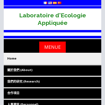
Skip
to
content
Laboratoire d'Ecologie
Appliquée
MENUE
Home
關於我們 (About)
我們的研究 (Research)
合作項目
人事資訊 (Personnel)