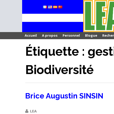
Skip
to
content
Accueil
A propos
Personnel
Blogue
Reche
Étiquette : gest
Biodiversité
Brice Augustin SINSIN
LEA