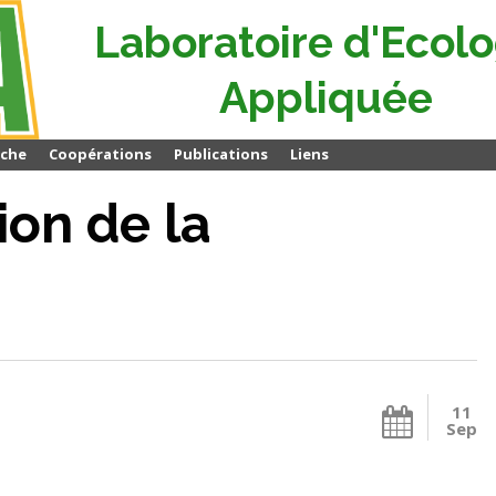
Laboratoire d'Ecolo
Appliquée
rche
Coopérations
Publications
Liens
ion de la
11
Sep