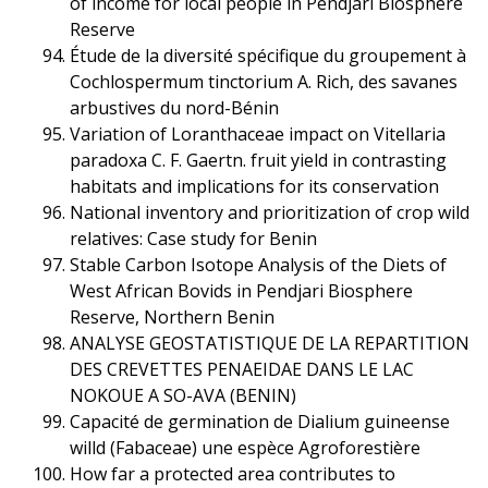
of income for local people in Pendjari Biosphere
Reserve
Étude de la diversité spécifique du groupement à
Cochlospermum tinctorium A. Rich, des savanes
arbustives du nord-Bénin
Variation of Loranthaceae impact on Vitellaria
paradoxa C. F. Gaertn. fruit yield in contrasting
habitats and implications for its conservation
National inventory and prioritization of crop wild
relatives: Case study for Benin
Stable Carbon Isotope Analysis of the Diets of
West African Bovids in Pendjari Biosphere
Reserve, Northern Benin
ANALYSE GEOSTATISTIQUE DE LA REPARTITION
DES CREVETTES PENAEIDAE DANS LE LAC
NOKOUE A SO-AVA (BENIN)
Capacité de germination de Dialium guineense
willd (Fabaceae) une espèce Agroforestière
How far a protected area contributes to