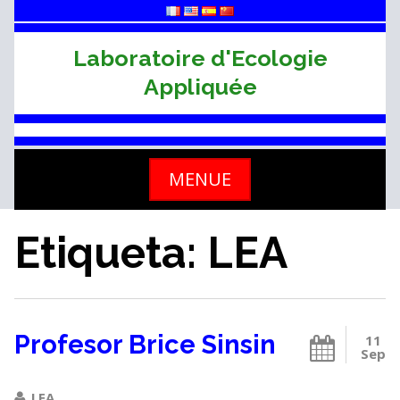
Skip
to
content
Laboratoire d'Ecologie
Appliquée
MENUE
Etiqueta: LEA
Profesor Brice Sinsin
11
Sep
LEA