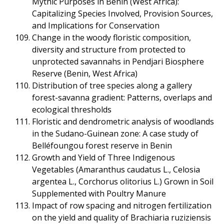
Mythic Purposes in Benin (West Africa):
Capitalizing Species Involved, Provision Sources,
and Implications for Conservation
Change in the woody floristic composition,
diversity and structure from protected to
unprotected savannahs in Pendjari Biosphere
Reserve (Benin, West Africa)
Distribution of tree species along a gallery
forest-savanna gradient: Patterns, overlaps and
ecological thresholds
Floristic and dendrometric analysis of woodlands
in the Sudano-Guinean zone: A case study of
Belléfoungou forest reserve in Benin
Growth and Yield of Three Indigenous
Vegetables (Amaranthus caudatus L., Celosia
argentea L., Corchorus olitorius L.) Grown in Soil
Supplemented with Poultry Manure
Impact of row spacing and nitrogen fertilization
on the yield and quality of Brachiaria ruziziensis